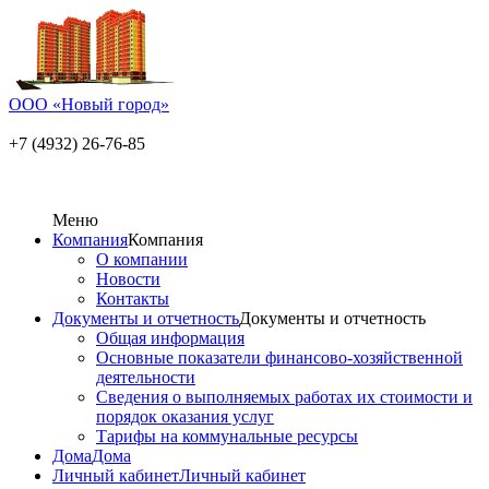
ООО «Новый город»
+7 (4932) 26-76-85
Меню
Компания
Компания
О компании
Новости
Контакты
Документы и отчетность
Документы и отчетность
Общая информация
Основные показатели финансово-хозяйственной
деятельности
Сведения о выполняемых работах их стоимости и
порядок оказания услуг
Тарифы на коммунальные ресурсы
Дома
Дома
Личный кабинет
Личный кабинет